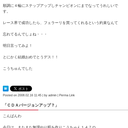
順調に４輪にステップアップしチャンピオンにまでなってうれしいで
す。
レース界で成功したら、フェラーリを買ってくれるという約束なんて
忘れてるんでしょね・・・
明日言ってみよ！
とにかく結婚おめでとうデス！！
こうちゅんでした
Posted on
2008.02.16 11:45
|
by
admin
|
Perma Link
「ＣＤＡバージョンアップ？」
こんばんわ
今日は、またまた無理やり暇を作りこうちゅん１４７の