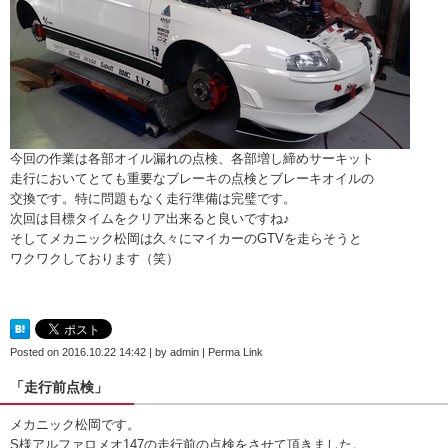
今回の作業は各部オイル漏れの点検、各部増し締めサーキット
走行においてとても重要なブレーキの点検とブレーキオイルの
交換です。特に問題もなく走行準備は完璧です。
次回は目標タイムをクリア出来ると良いですね♪
そしてメカニック松岡は久々にマイカーのGTVを走らそうと
ワクワクしております（笑）
Posted on
2016.10.22 14:42
|
by
admin
|
Perma Link
「走行前点検」
メカニック松岡です。
S様アルファロメオ147の走行前の点検をさせて頂きました。