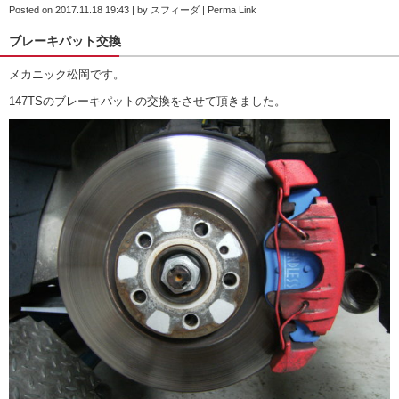
Posted on
2017.11.18 19:43
|
by
スフィーダ
|
Perma Link
ブレーキパット交換
メカニック松岡です。
147TSのブレーキパットの交換をさせて頂きました。