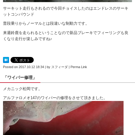
サーキット走行もされるので今回チョイスしたのはエンドレスのサーキ
ットコンパウンド
普段乗りからノーマルとは段違いな制動力です。
来週鈴鹿を走られるということなので新品ブレーキでフィーリングも良
くなり走行が楽しみですね♪
Posted on
2017.10.12 18:34
|
by
スフィーダ
|
Perma Link
「ワイパー修理」
メカニック松岡です。
アルファロメオ147のワイパーの修理をさせて頂きました。