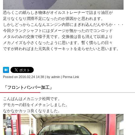
恐らくこの紙らしき物体がオイルストレーナーで詰まり油圧が
足りなくなり潤滑不足になったのが原因かと思われます。
しかしどっからこんなんエンジン内部にまぎれ込んだんやろか・・・
今回クランクシャフトにはダメージが無かったのでコンロッド
メタルのみの交換で様子見です。交換後は音も消えて以前より
メカノイズも小さくなったように思います。暫く慣らしの日々
ですが終わればまた元気良くサーキットを走らせたいと思います。
Posted on
2016.02.24 14:38
|
by
admin
|
Perma Link
「フロントバンパー加工」
こんばんはメカニック松岡です。
デモカーの顔をイメチェンしました。
なかなかカッコ良くなりました。