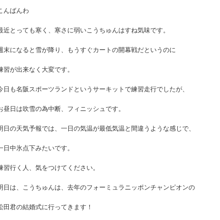
こんばんわ
最近とっても寒く、寒さに弱いこうちゅんはすね気味です。
週末になると雪が降り、もうすぐカートの開幕戦だというのに
練習が出来なく大変です。
今日も名阪スポーツランドというサーキットで練習走行でしたが、
お昼日は吹雪の為中断、フィニッシュです。
明日の天気予報では、一日の気温が最低気温と間違うような感じで、
一日中氷点下みたいです。
練習行く人、気をつけてください。
明日は、こうちゅんは、去年のフォーミュラニッポンチャンピオンの
松田君の結婚式に行ってきます！