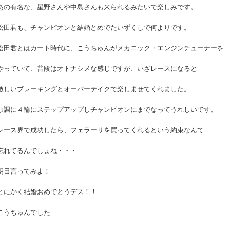
あの有名な、星野さんや中島さんも来られるみたいで楽しみです。
松田君も、チャンピオンと結婚とめでたいずくしで何よりです。
松田君とはカート時代に、こうちゅんがメカニック・エンジンチューナーを
やっていて、普段はオトナシメな感じですが、いざレースになると
激しいブレーキングとオーバーテイクで楽しませてくれました。
順調に４輪にステップアップしチャンピオンにまでなってうれしいです。
レース界で成功したら、フェラーリを買ってくれるという約束なんて
忘れてるんでしょね・・・
明日言ってみよ！
とにかく結婚おめでとうデス！！
こうちゅんでした