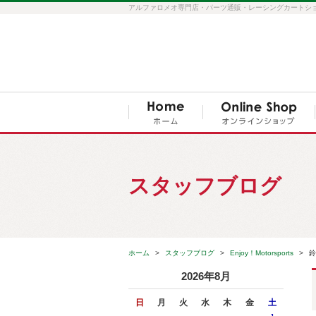
アルファロメオ専門店・パーツ通販・レーシングカートショップ S
スタッフブログ
ホーム
スタッフブログ
Enjoy！Motorsports
鈴
2026年8月
日
月
火
水
木
金
土