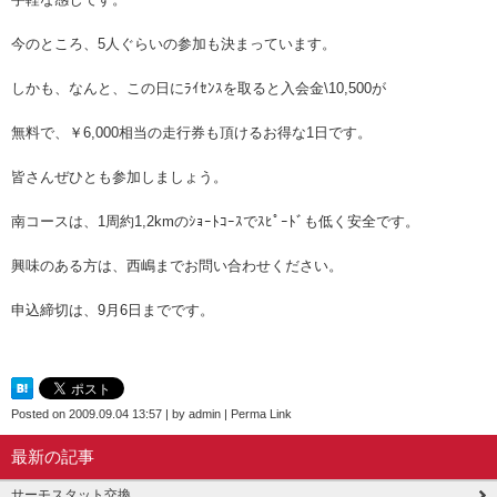
今のところ、5人ぐらいの参加も決まっています。
しかも、なんと、この日にﾗｲｾﾝｽを取ると入会金\10,500が
無料で、￥6,000相当の走行券も頂けるお得な1日です。
皆さんぜひとも参加しましょう。
南コースは、1周約1,2kmのｼｮｰﾄｺｰｽでｽﾋﾟｰﾄﾞも低く安全です。
興味のある方は、西嶋までお問い合わせください。
申込締切は、9月6日までです。
Posted on
2009.09.04 13:57
|
by
admin
|
Perma Link
最新の記事
サーモスタット交換