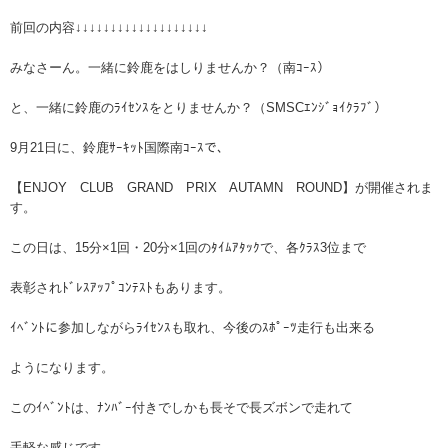
前回の内容↓↓↓↓↓↓↓↓↓↓↓↓↓↓↓↓↓↓↓
みなさーん。一緒に鈴鹿をはしりませんか？（南ｺｰｽ）
と、一緒に鈴鹿のﾗｲｾﾝｽをとりませんか？（SMSCｴﾝｼﾞｮｲｸﾗﾌﾞ）
9月21日に、鈴鹿ｻｰｷｯﾄ国際南ｺｰｽで、
【ENJOY CLUB GRAND PRIX AUTAMN ROUND】が開催されま
す。
この日は、15分×1回・20分×1回のﾀｲﾑｱﾀｯｸで、各ｸﾗｽ3位まで
表彰されﾄﾞﾚｽｱｯﾌﾟｺﾝﾃｽﾄもあります。
ｲﾍﾞﾝﾄに参加しながらﾗｲｾﾝｽも取れ、今後のｽﾎﾟｰﾂ走行も出来る
ようになります。
このｲﾍﾞﾝﾄは、ﾅﾝﾊﾞｰ付きでしかも長そで長ズボンで走れて
手軽な感じです。