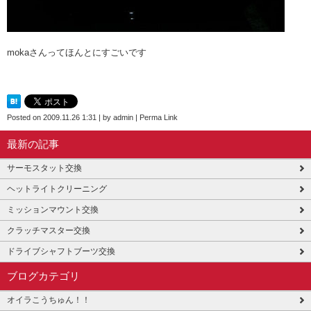
mokaさんってほんとにすごいです
Posted on
2009.11.26 1:31
|
by
admin
|
Perma Link
最新の記事
サーモスタット交換
ヘットライトクリーニング
ミッションマウント交換
クラッチマスター交換
ドライブシャフトブーツ交換
ブログカテゴリ
オイラこうちゅん！！