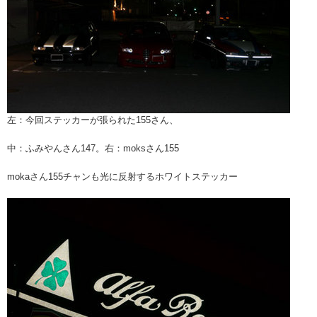
左：今回ステッカーが張られた155さん、
中：ふみやんさん147。右：moksさん155
mokaさん155チャンも光に反射するホワイトステッカー