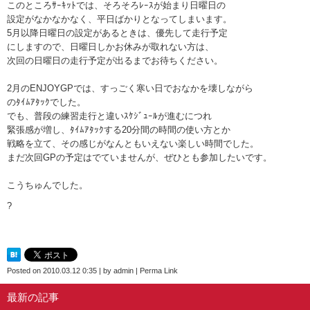
このところｻｰｷｯﾄでは、そろそろﾚｰｽが始まり日曜日の
設定がなかなかなく、平日ばかりとなってしまいます。
5月以降日曜日の設定があるときは、優先して走行予定
にしますので、日曜日しかお休みが取れない方は、
次回の日曜日の走行予定が出るまでお待ちください。
2月のENJOYGPでは、すっごく寒い日でおなかを壊しながら
のﾀｲﾑｱﾀｯｸでした。
でも、普段の練習走行と違いｽｹｼﾞｭｰﾙが進むにつれ
緊張感が増し、ﾀｲﾑｱﾀｯｸする20分間の時間の使い方とか
戦略を立て、その感じがなんともいえない楽しい時間でした。
まだ次回GPの予定はでていませんが、ぜひとも参加したいです。
こうちゅんでした。
?
Posted on
2010.03.12 0:35
|
by
admin
|
Perma Link
最新の記事