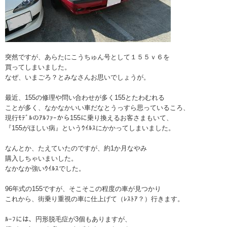
突然ですが、あらたにこうちゅん号として１５５ｖ６を
買ってしまいました。
なぜ、いまごろ？とみなさんお思いでしょうが。
最近、155の修理や問い合わせが多く155とたわむれる
ことが多く、なかなかいい車だなとうっすら思っているころ、
現行ﾓﾃﾞﾙのｱﾙﾌｧｰから155に乗り換えるお客さまもいて、
『155がほしい病』というｳｲﾙｽにかかってしまいました。
なんとか、たえていたのですが、約1か月なやみ
購入しちゃいまいした。
なかなか強いｳｲﾙｽでした。
96年式の155ですが、そこそこの程度の車が見つかり
これから、街乗り重視の車に仕上げて（ﾚｽﾄｱ？）行きます。
ﾙｰﾌには、円形脱毛症が3個もありますが、