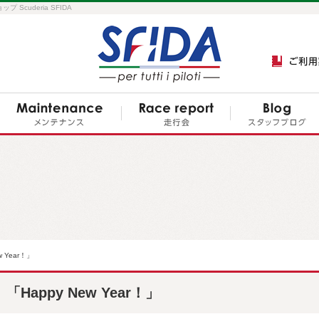
cuderia SFIDA
w Year！」
「Happy New Year！」