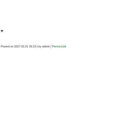
☆★
Posted on
2017.01.01 16:13
|
by
admin
|
Perma Link