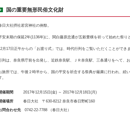
国の重要無形民俗文化財
春日大社摂社若宮神社の例祭。
平安末期の保延2年(1136年)に、関白藤原忠通が五穀豊穣を祈って始めた祭
12月17日正午からの「お渡り式」では、時代行列をご覧いただくことができ
行列は、奈良県庁前を出発し、近鉄奈良駅、ＪＲ奈良駅、三条通りをへて、
お旅所では、午後２時半から、国の平安を祈念する祭典が厳粛に行われ、続
す。
開催期間
2017年12月15日(金) ～ 2017年12月18日(月)
開催場所
春日大社 〒630-8212 奈良市春日野町160
お問合わせ先
0742-22-7788 （春日大社）