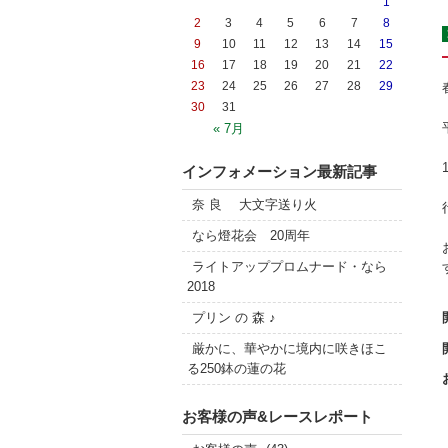
1
2
3
4
5
6
7
8
9
10
11
12
13
14
15
16
17
18
19
20
21
22
23
24
25
26
27
28
29
30
31
« 7月
インフォメーション最新記事
奈 良 大文字送り火
なら燈花会 20周年
ライトアッププロムナード・なら
2018
プリン の 森 ♪
厳かに、華やかに境内に咲きほこ
る250鉢の蓮の花
お客様の声&レースレポート