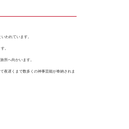
りといわれています。
ます。
お旅所へ向かいます。
いて夜遅くまで数多くの神事芸能が奉納されま