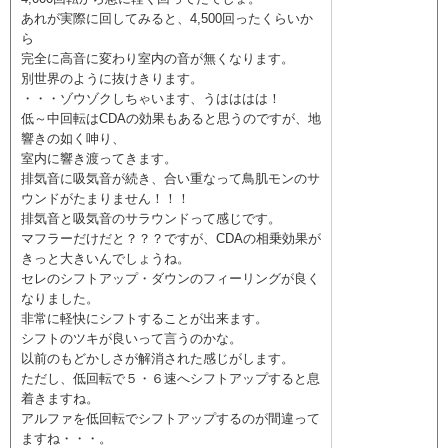
あれが実際に回してみると、4,500回ったくらいか
ら
完全に高音に変わり室内の音が無くなります。
別世界のように抜けきります。
・・・ゾウゾクしちゃいます、うはははは！
低～中回転はCDAの効果もあると思うのですが、地
響きの如く呻り、
室内に響き渡ってきます。
排気音に吸気音が続き、合い重なって鳥肌モンのサ
ウンドがたまりません！！！
排気音と吸気音のサラウンドって感じです。
マフラーだけだと？？？ですが、CDAの相乗効果が
きっと大きいんでしょうね。
セレのシフトアップ・ダウンのフィーリングが良く
なりました。
非常に軽快にシフトすることが出来ます。
シフトのツキが良いって言うのかな。
以前のもどかしさが解消された感じがします。
ただし、低回転で５・６速へシフトアップすると息
着きますね。
アルファを低回転でシフトアップするのが間違って
ますね・・・。