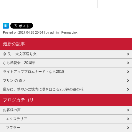
Posted on
2017.04.28 20:54
|
by
admin
|
Perma Link
最新の記事
奈 良 大文字送り火
なら燈花会 20周年
ライトアッププロムナード・なら2018
プリン の 森 ♪
厳かに、華やかに境内に咲きほこる250鉢の蓮の花
ブログカテゴリ
お客様の声
エクステリア
マフラー