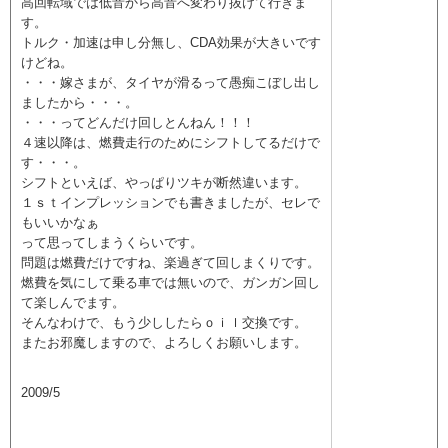
高回転域では低音から高音へ変わり抜けて行きま
す。
トルク・加速は申し分無し、CDA効果が大きいです
けどね。
・・・嫁さまが、タイヤが滑るって愚痴こぼし出し
ましたから・・・。
・・・ってどんだけ回しとんねん！！！
４速以降は、燃費走行のためにシフトしてるだけで
す・・・。
シフトといえば、やっぱりツキが断然違います。
１ｓｔインプレッションでも書きましたが、セレで
もいいかなぁ
って思ってしまうくらいです。
問題は燃費だけですね、楽過ぎて回しまくりです。
燃費を気にして乗る車では無いので、ガンガン回し
て楽しんでます。
そんなわけで、もう少ししたらｏｉｌ交換です。
またお邪魔しますので、よろしくお願いします。
2009/5