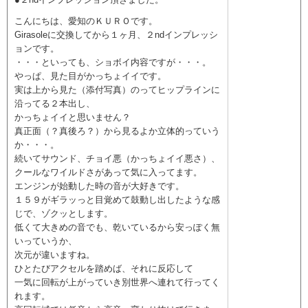
こんにちは、愛知のＫＵＲＯです。
Girasoleに交換してから１ヶ月、２ndインプレッシ
ョンです。
・・・といっても、ショボイ内容ですが・・・。
やっぱ、見た目がかっちょイイです。
実は上から見た（添付写真）のってヒップラインに
沿ってる２本出し、
かっちょイイと思いません？
真正面（？真後ろ？）から見るよか立体的っていう
か・・・。
続いてサウンド、チョイ悪（かっちょイイ悪さ）、
クールなワイルドさがあって気に入ってます。
エンジンが始動した時の音が大好きです。
１５９がギラッっと目覚めて鼓動し出したような感
じで、ゾクッとします。
低くて大きめの音でも、乾いているから安っぽく無
いっていうか、
次元が違いますね。
ひとたびアクセルを踏めば、それに反応して
一気に回転が上がっていき別世界へ連れて行ってく
れます。