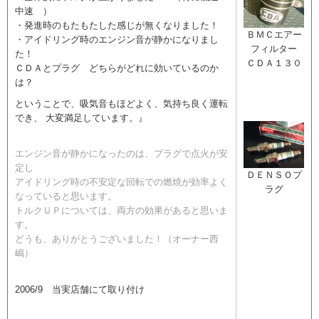
中速 ）
・発進時のもたもたした感じが無くなりました！
ＢＭＣエアー
・アイドリング時のエンジン音が静かになりまし
フィルター
た！
ＣＤＡ１３０
ＣＤＡとプラグ どちらがどれに効いているのか
は？
ということで、吸気音もほどよく、気持ち良く運転
でき、 大変満足しています。』
エンジン音が静かになったのは、プラグで点火が安
定し
ＤＥＮＳＯプ
アイドリング時の不安定な回転での燃焼が効率よく
ラグ
なっていると思います。
トルクＵＰについては、両方の効果があると思いま
す。
どうも、ありがとうございました！（オーナー西
嶋）
2006/9 当実店舗にて取り付け