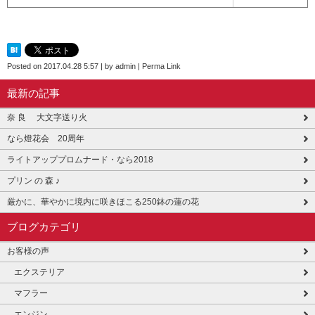
Posted on
2017.04.28 5:57
|
by
admin
|
Perma Link
最新の記事
奈 良 大文字送り火
なら燈花会 20周年
ライトアッププロムナード・なら2018
プリン の 森 ♪
厳かに、華やかに境内に咲きほこる250鉢の蓮の花
ブログカテゴリ
お客様の声
エクステリア
マフラー
エンジン