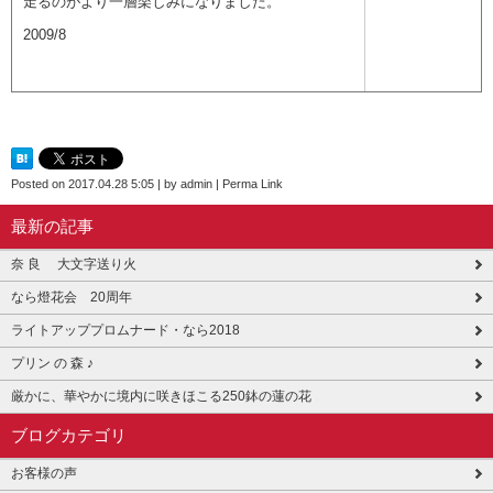
走るのがより一層楽しみになりました。
2009/8
Posted on
2017.04.28 5:05
|
by
admin
|
Perma Link
最新の記事
奈 良 大文字送り火
なら燈花会 20周年
ライトアッププロムナード・なら2018
プリン の 森 ♪
厳かに、華やかに境内に咲きほこる250鉢の蓮の花
ブログカテゴリ
お客様の声