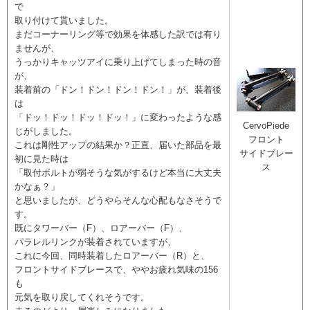
で
取り付けて貰いました。
まだコーナーリング等で効果を体感した訳では有り
ませんが、
うっかりキャッツアイに乗り上げてしまった時の音
が、
装着前の「ドン！ドン！ドン！ドン！」が、装着後
は
「ドッ！ドッ！ドッ！ドッ！」に変わったような感
CervoPiede
じがしました。
フロント
これは剛性アップの結果か？正直、届いた部品を最
サイドブレー
初に見た時は
ス
「取付ボルトが弱そうな気がするけど本当に大丈夫
かなぁ？」
と思いましたが、どうやらそんな心配もなさそうで
す。
既にタワーバー（F）、ロアーバー（F）、
パラレルリンクが装着されていますが、
これに今回、同時装着したロアーバー（R）と、
フロントサイドブレースで、ややお疲れ気味の156
も
元気を取り戻してくれそうです。